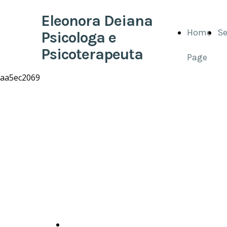
Eleonora Deiana
Home
Se
Psicologa e
Psicoterapeuta
Page
La vita non è
vivere, ma
vivere in
buona salute
-Marziale
Prenota ora un