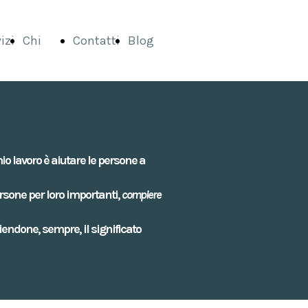
izi
Chi
Contatti
Blog
Sono
io lavoro è aiutare le persone a
ersone per loro importanti,
compiere
endone, sempre, il significato