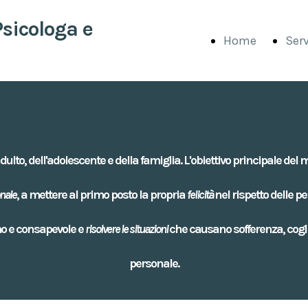
sicologa e
Home
Serv
Page
ulto, dell'adolescente e della famiglia. L'obiettivo principale del m
nale
,
a mettere al primo posto la propria
felicità
nel rispetto delle p
o e consapevole e
risolvere le situazioni
che causano sofferenza, cogli
personale.